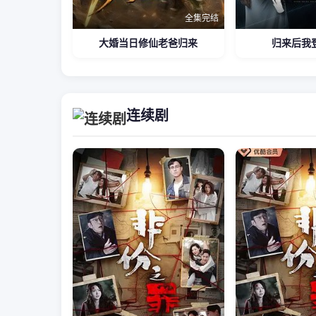
全集完结
大婚当日修仙老爸归来
归来后我
连续剧