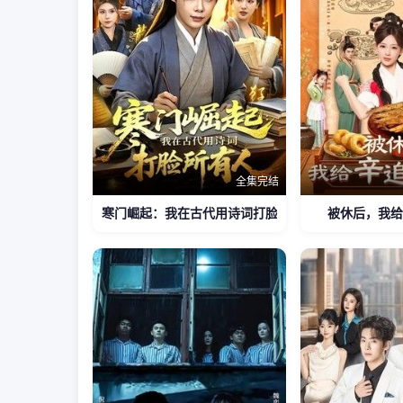
全集完结
寒门崛起：我在古代用诗词打脸所有人
被休后，我